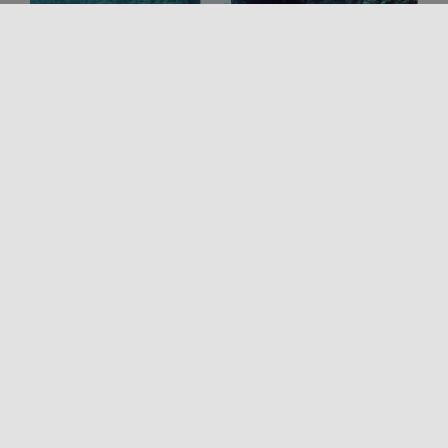
SIRACUSA – LE MAZZERE
Cet itinéraire sous-marin vous permettra de voir de
vos propres yeux les merveilles sous-marines de la
réserve marine de Plemmirio. [...]