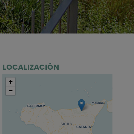
Ph. P. Barone
LOCALIZACIÓN
+
−