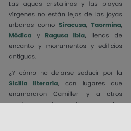
Las aguas cristalinas y las playas
vírgenes no están lejos de las joyas
urbanas como
Siracusa
,
Taormina
,
Módica
y
Ragusa Ibla
,
llenas de
encanto y monumentos y edificios
antiguos.
¿Y cómo no dejarse seducir por la
Sicilia literaria
, con lugares que
enamoraron Camilleri y a otros
muchos grandes escritores y poetas
sicilianos más antiguos?
Castillos
y
caminos sagrados
, las rutas del