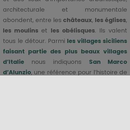
architecturale et monumentale
abondent, entre les
châteaux
,
les églises
,
les moulins
et
les obélisques
. Ils valent
tous le détour. Parmi
les villages siciliens
faisant partie des plus beaux villages
d’Italie
nous indiquons
San Marco
d’Alunzio
, une référence pour l’histoire de
l’art, et
Troina
, la première capitale
normande de l’île.
Pas moins
de
six
zones équipées
pour
profiter d’une symbiose authentique avec