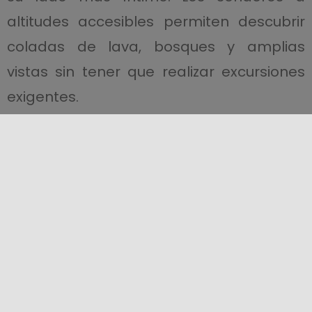
altitudes accesibles permiten descubrir
coladas de lava, bosques y amplias
vistas sin tener que realizar excursiones
exigentes.
Pueblos como
Castiglione di Sicilia
y
Randazzo
conservan un ambiente
auténtico y son puntos de partida ideales
para explorar la ladera del Etna. Aquí, el
viaje se une al gusto, gracias a las
bodegas del Etna DOC
, donde los vinos
volcánicos cuentan la historia del
territorio a través de catas y visitas