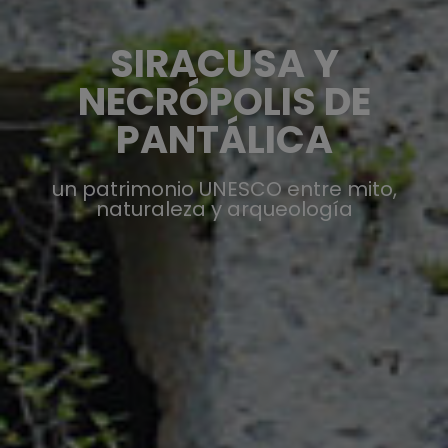
SIRACUSA Y
NECRÓPOLIS DE
PANTÁLICA
un patrimonio UNESCO entre mito,
naturaleza y arqueología