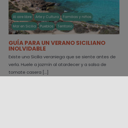
Al aire libre
Arte y Cultura
Familias y niños
Mar en Sicilia
Pueblos
Territorio
GUÍA PARA UN VERANO SICILIANO
INOLVIDABLE
Existe una Sicilia veraniega que se siente antes de
verla. Huele a jazmín al atardecer y a salsa de
tomate casera [...]