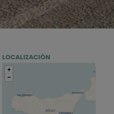
ph. P. Barone
LOCALIZACIÓN
+
−