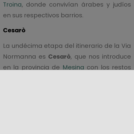
Troina
, donde convivían árabes y judíos
en sus respectivos barrios.
Cesarò
La undécima etapa del itinerario de la Via
Normanna es
Cesarò
, que nos introduce
en la provincia de
Mesina
con los restos
de sus castillos medievales y los oasis
naturales de los lagos de
Biviere
y
Maulazzo
.
Randazzo
Nos dirigimos a la provincia de
Catania
y