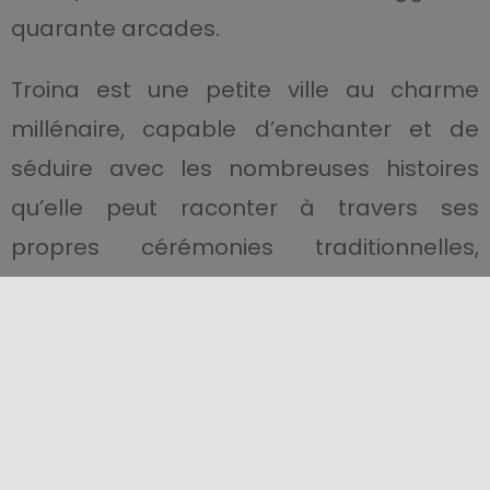
quarante arcades.
Troina est une petite ville au charme
millénaire, capable d’enchanter et de
séduire avec les nombreuses histoires
qu’elle peut raconter à travers ses
propres cérémonies traditionnelles,
comme la «
Fête des Rameaux
», qui se
déroule
l’avant-dernier dimanche de
mai
, de la
Ddrata
, le dimanche suivant, et
les célèbres
Intrallazzate
, de vieux
refrains populaires siciliens en vers.