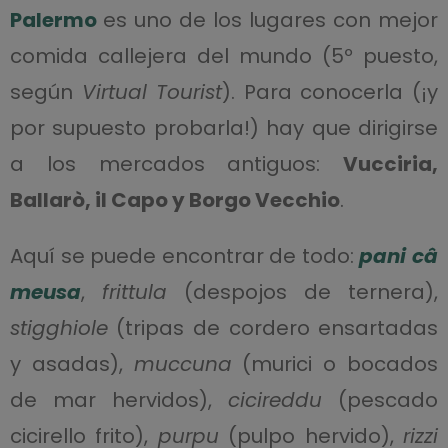
Palermo
es uno de los lugares con mejor
comida callejera del mundo (5º puesto,
según
Virtual Tourist
). Para conocerla (¡y
por supuesto probarla!) hay que dirigirse
a los mercados antiguos:
Vucciria,
Ballarò, il Capo y Borgo Vecchio
.
Aquí se puede encontrar de todo:
pani câ
meusa
,
frittula
(despojos de ternera),
stigghiole
(tripas de cordero ensartadas
y asadas),
muccuna
(murici o bocados
de mar hervidos),
cicireddu
(pescado
cicirello frito),
purpu
(pulpo hervido),
rizzi