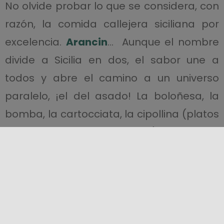
No olvide probar lo que se considera, con
razón, la comida callejera siciliana por
excelencia.
Arancin
…
Aunque el nombre
divide a Sicilia en dos, el sabor une a
todos y abre el camino a un universo
paralelo, ¡el del asado! La boloñesa, la
bomba, la cartocciata, la cipollina (platos
rústicos típicos de Catania), el pitón o
pidone -en este caso pronunciarlo no
conlleva el riesgo de provocar un
incidente diplomático- de Mesina. Y luego
están las
crispelle
de Catania, hechas de
masa frita y rellenas de
anchoas
o queso