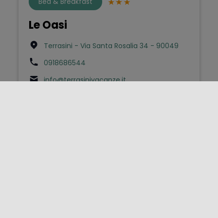
Bed & Breakfast
Le Oasi
Terrasini - Via Santa Rosalia 34 - 90049
0918686544
info@terrasinivacanze.it
Bed & Breakfast
Oasi
San Cipirello - Via di Maggio 2 - 90040
p.bonura@tiscali.it