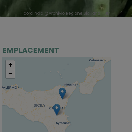
Fico d'india @Archivio Regione Siciliana - JM
EMPLACEMENT
+
−