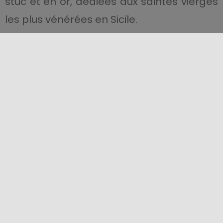
stuc et en or, dédiées aux saintes vierges
les plus vénérées en Sicile.
En continuant sur le
Corso Umberto,
nous
trouvons encore
l’église du Saint-
Sacrement au Circolo
et, en face,
l’église
de San Domenico dei Frati Predicatori,
utilisée comme auditorium et l’ancien
couvent, où se trouvent les archives, la
bibliothèque et le musée municipal.
Au bout du Corso, sur la grande place,
nous découvrons le
Sanctuaire Madonna
della Stella
, entièrement reconstruit