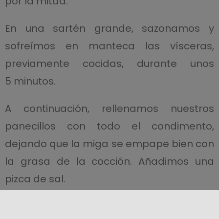
por la mitad.
En una sartén grande, sazonamos y
sofreímos en manteca las vísceras,
previamente cocidas, durante unos
5 minutos.
A continuación, rellenamos nuestros
panecillos con todo el condimento,
dejando que la miga se empape bien con
la grasa de la cocción. Añadimos una
pizca de sal.
Los meusari ofrecen dos versiones del