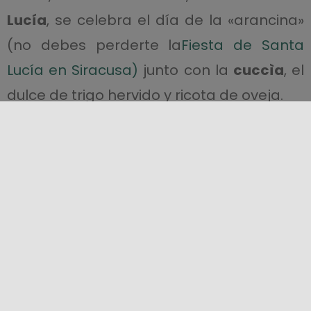
Lucía
, se celebra el día de la «arancina»
(no debes perderte la
Fiesta de Santa
Lucía en Siracusa)
junto con la
cuccìa
, el
dulce de trigo hervido y ricota de oveja.
Las variedades son infinitas
Las variedades son infinitas; tenemos las
clásicas con ragú de carne de cerdo y
guisantes o con mantequilla y bechamel,
las de cocina creativa con salmón,
pistacho, tinta de sepia, champiñones y
tocino, la especialidad «a la Norma» con