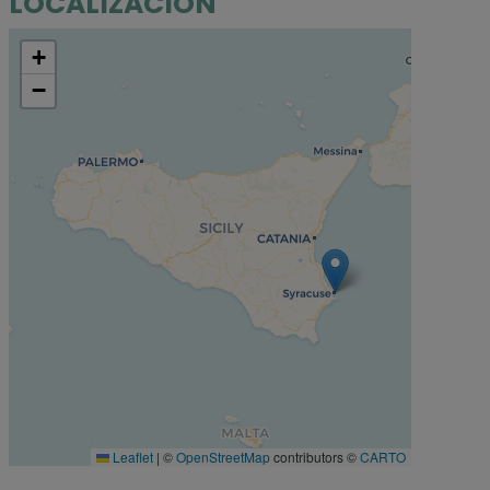
LOCALIZACIÓN
+
−
Leaflet
|
©
OpenStreetMap
contributors ©
CARTO