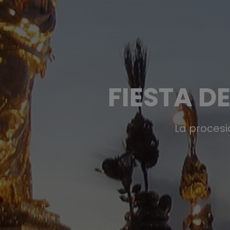
FIESTA D
La proces