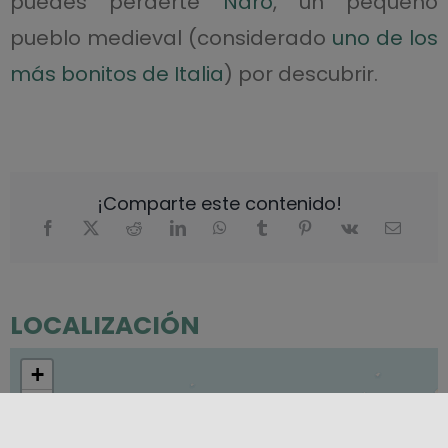
puedes perderte
Naro
, un pequeño
pueblo medieval (considerado
uno de los
más bonitos de Italia
) por descubrir.
¡Comparte este contenido!
LOCALIZACIÓN
+
−