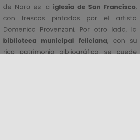
de Naro es la
iglesia de San Francisco
,
con frescos pintados por el artista
Domenico Provenzani. Por otro lado, la
biblioteca municipal feliciana
, con su
rico patrimonio bibliográfico, se puede
visitar entre semana.
Se inició un importante proyecto de
regeneración urbana en el barrio de “Via
Vanelle”, destruido por un deslizamiento
de tierra en 2005. Aquí, la colaboración
entre el municipio de Naro y la Academia
de Bellas Artes de Florencia dio vida al