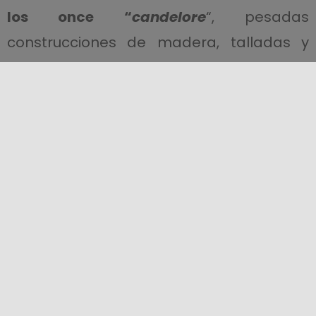
los once “
candelore
“, pesadas
construcciones de madera, talladas y
doradas, realizadas por los antiguos
gremios del oficio y cargadas a hombro
por hombres fuertes, para la tradicional
cita de la
oferta de la cera
. Por la noche,
en la Plaza Duomo, tiene lugar el
grandioso espectáculo de fuegos
artificiales.
Al día siguiente se comienza con la misa
de la Aurora, seguida de la procesión del
fércolo por las calles de la ciudad. El