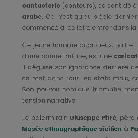
cantastorie
(conteurs), se sont déjà
arabe.
Ce n’est qu’au siècle dernier
commencé à les faire entrer dans la t
Ce jeune homme audacieux, naïf et f
d’une bonne fortune, est une
caricat
Il déguise son ignorance derrière d
se met dans tous les états mais, con
Son pouvoir comique triomphe mêm
tension narrative.
Le palermitain
Giuseppe Pitrè
, père
Musée ethnographique sicilien
à
Pa