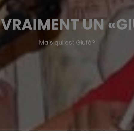
 VRAIMENT UN «G
Mais qui est Giufà?