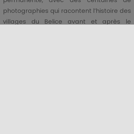
photographies qui racontent l’histoire des
villages du Belice avant et après le
tremblement de terre.
Il ne faut pas manquer de se promener
dans la verdure de la somptueuse
Villa
Comunale
, au centre de laquelle se
dresse le temple du XIXe siècle, de plan
circulaire, de la “Maison du Café”, avec la
statue de Flore
qui lui est adjacente.
Que manger à Santa Margherita del
Belice
?