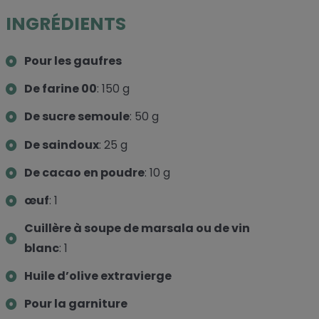
INGRÉDIENTS
Pour les gaufres
De farine 00
: 150 g
De sucre semoule
: 50 g
De saindoux
: 25 g
De cacao en poudre
: 10 g
œuf
: 1
Cuillère à soupe de marsala ou de vin
blanc
: 1
Huile d’olive extravierge
Pour la garniture