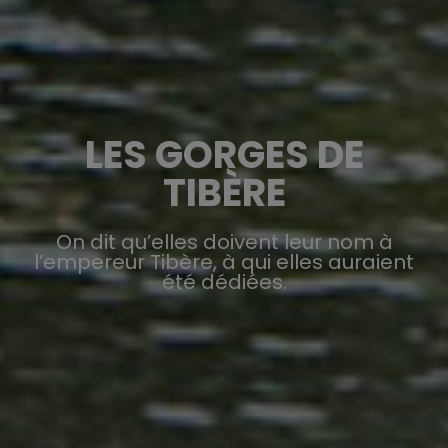
LES GORGES DE
TIBÈRE
On dit qu’elles doivent leur nom à
l’empereur Tibère, à qui elles auraient
été dédiées.