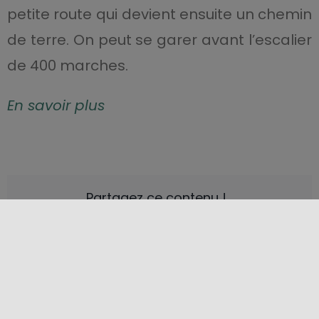
petite route qui devient ensuite un chemin
de terre. On peut se garer avant l’escalier
de 400 marches.
En savoir plus
Partagez ce contenu !
EMPLACEMENT