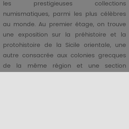
les prestigieuses collections
numismatiques, parmi les plus célèbres
au monde. Au premier étage, on trouve
une exposition sur la préhistoire et la
protohistoire de la Sicile orientale, une
autre consacrée aux colonies grecques
de la même région et une section
consacrée aux sous-colonies de
Syracuse, puis de Gela et d’Agrigente. Il
abrite également le squelette d’un
animal préhistorique éteint :
l’éléphant
nain
(d’environ un mètre et demi). Selon
certains, la légende des
cyclopes
trouve