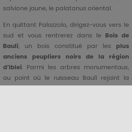
salvione jaune, le palatanus oriental.
En quittant Palazzolo, dirigez-vous vers le
sud et vous rentrerez dans le
Bois de
Baulì
, un bois constitué par les
plus
anciens
peupliers noirs de la région
d’Iblei
. Parmi les arbres monumentaux,
au point où le ruisseau Baulì rejoint la
fleuve Manghisi, vous rencontrerez les
“Ddieri di Baulì”,
d’incroyables
habitations rupestres
(ddieri : dérivant de
l’arabe « diyar» = casa) creusées dans la
roche calcaire et datant de l’époque