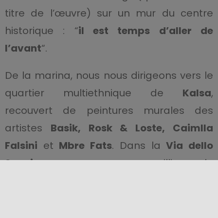
titre de l’œuvre) sur un mur du centre
historique : “
il est temps d’aller de
l’avant
“.
De la marina, nous nous dirigeons vers le
quartier multiethnique de
Kalsa
,
recouvert de peintures murales des
artistes
Basik, Rosk & Loste, Caimlla
Falsini
et
Mbre Fats
. Dans la
Via dello
Spasimo
, nous sommes accueillis par le
regard paisible d’une jeune femme non-
européenne, dont la tête est auréolée.
L’œuvre, intitulée
Bakitha
, a été créée par