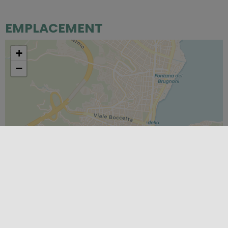
EMPLACEMENT
+
−