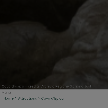
Cava d’Ispica - credits: Archivio Regione Siciliana Just
Maria
Home
Attractions
Cava d’Ispica