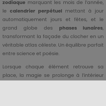
zodiaque
marquant les mois de l’année,
le
calendrier perpétuel
mettant à jour
automatiquement jours et fêtes, et le
grand globe des
phases lunaires
,
transformant la façade du clocher en un
véritable atlas céleste. Un équilibre parfait
entre science et poésie.
Lorsque chaque élément retrouve sa
place, la magie se prolonge à l’intérieur
du clocher, à la découverte du réseau
d’engrenages et de contrepoids qui
anime le mécanisme — un spectacle qui