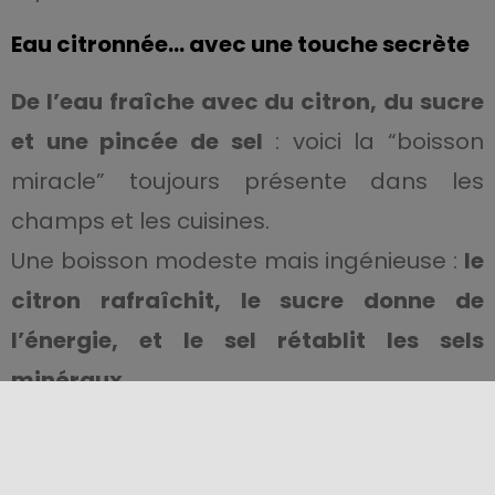
Eau citronnée… avec une touche secrète
De l’eau fraîche avec du citron, du sucre
et une pincée de sel
: voici la “boisson
miracle” toujours présente dans les
champs et les cuisines.
Une boisson modeste mais ingénieuse :
le
citron rafraîchit, le sucre donne de
l’énergie, et le sel rétablit les sels
minéraux.
Un ancêtre naturel des boissons
énergétiques modernes, avec tout le goût