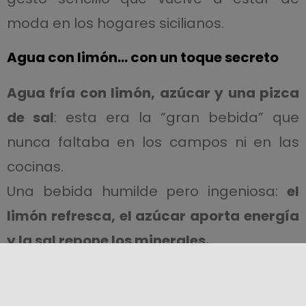
moda en los hogares sicilianos.
Agua con limón… con un toque secreto
Agua fría con limón, azúcar y una pizca
de sal
: esta era la “gran bebida” que
nunca faltaba en los campos ni en las
cocinas.
Una bebida humilde pero ingeniosa:
el
limón refresca, el azúcar aporta energía
y la sal repone los minerales.
Una especie de antecesor natural de las
bebidas energéticas modernas, con todo