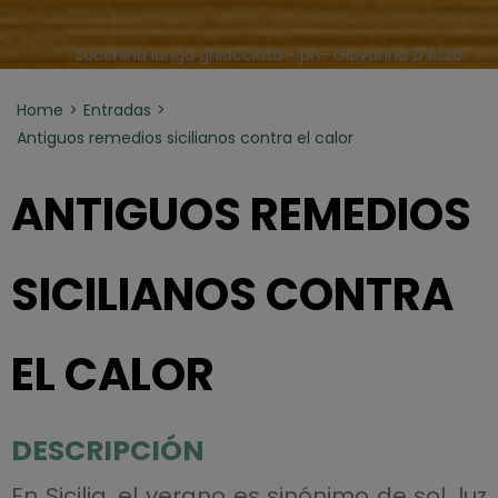
Zucchina lunga ghiacciata - ph- Giovanna D'Azzò
Home
Entradas
Antiguos remedios sicilianos contra el calor
ANTIGUOS REMEDIOS
SICILIANOS CONTRA
EL CALOR
DESCRIPCIÓN
En Sicilia, el verano es sinónimo de sol, luz