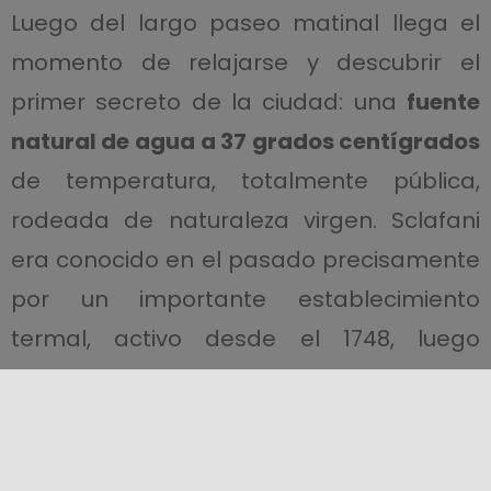
Luego del largo paseo matinal llega el
momento de relajarse y descubrir el
primer secreto de la ciudad: una
fuente
natural de agua a 37 grados centígrados
de temperatura, totalmente pública,
rodeada de naturaleza virgen. Sclafani
era conocido en el pasado precisamente
por un importante establecimiento
termal, activo desde el 1748, luego
cerrado en varias ocasiones hasta la
década de 1900 para después ser
cerrado definitivamente en la década