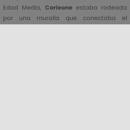
Edad Media,
Corleone
estaba rodeada
por una muralla que conectaba el
Castillo Superior
con el
Castillo Inferior
,
siguiendo el perfil de la
Iglesia Parroquial
y de una serie de monasterios. Merecen
una visita la
Iglesia Madre
, de origen
trecentista, la
Iglesia de San Agustín
y la
Iglesia de Santa Rosalía
. Entre los
edificios civiles destaca el
Palacio
Pretorio
.
Excursiones naturalistas