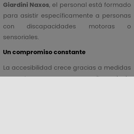
Giardini Naxos
, el personal está formado
para asistir específicamente a personas
con discapacidades motoras o
sensoriales.
Un compromiso constante
La accesibilidad crece gracias a medidas
concretas y a una nueva cultura de la
hospitalidad. La formación del personal,
las tecnologías digitales y la
comunicación inclusiva hacen de
Sicilia
un modelo ejemplar. La base de datos
Sicilia Accessibile
y la colaboración con