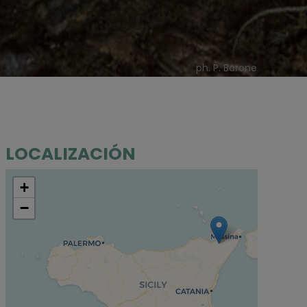
ph. P. Barone
LOCALIZACIÓN
+
−