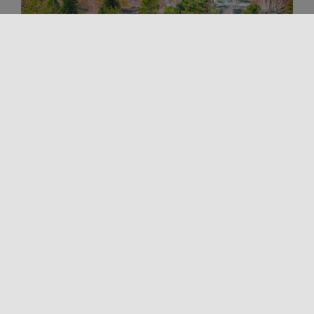
Al aire libre
Espiritualidad
Trekking y outdoor
Turismo religioso
EL CAMINO DEL SANTO. EL CAMINO
ETNA-NEBRODI DE SAN NICOLÒ POLITI
El Trekking del Santo es el Camino de San Nicolò
Politi, que atraviesa los territorios del Parque del
Etna y [...]