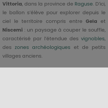
Vittoria
, dans la province de
Raguse
. D’ici,
le ballon s’élève pour explorer depuis le
ciel le territoire compris entre
Gela
et
Niscemi
: un paysage à couper le souffle,
caractérisé par l’étendue des
vignobles
,
des
zones archéologiques
et de petits
villages anciens.
Nouvelle frontière du “slow travel”, les
vols
en montgolfière en Sicile
offrent une
excellente alternative à ceux qui
recherchent une
idée cadeau originale
,
ou à ceux qui souhaitent ajouter une