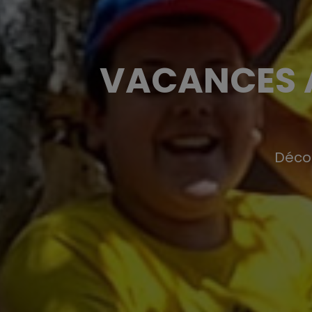
VACANCES A
Décou