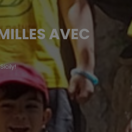
MILLES AVEC
icily!