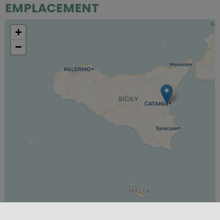
EMPLACEMENT
+
−
Leaflet
|
©
OpenStreetMap
contributors ©
CARTO