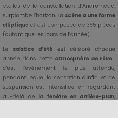
étoiles de la constellation d’Andromède,
surplombe l’horizon. La
scène a une forme
elliptique
et est composée de 365 pièces
(autant que les jours de l’année).
Le
solstice d’été
est célébré chaque
année dans cette
atmosphère de rêve
:
c’est l’événement le plus attendu,
pendant lequel la sensation d’infini et de
suspension est intensifiée en regardant
au-delà de la
fenêtre en arrière-plan
,
d’où apparaît le soleil parfaitement
aligné. La même particularité se retrouve