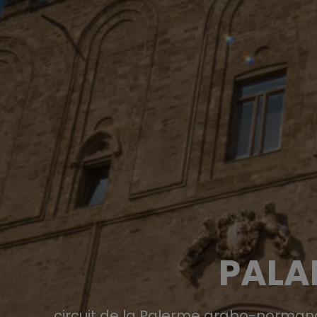
PALAI
circuit de la Palerme arabo-normand