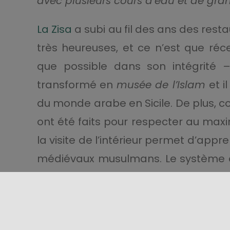
avec plusieurs cours d’eau et de gra
La Zisa
a subi au fil des ans des rest
très heureuses, et ce n’est que ré
que possible dans son intégrité – 
transformé en
musée de l’Islam
et i
du monde arabe en Sicile. De plus, c
ont été faits pour respecter au maxim
la visite de l’intérieur permet d’appr
médiévaux musulmans. Le système d’a
est particulièrement intéressant, c
décorée de mosaïques.
Partons maintenant à la découve