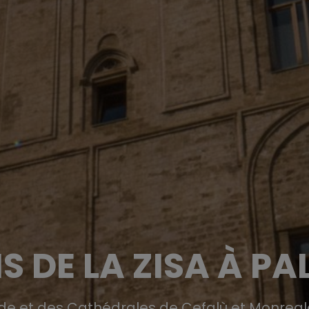
S DE LA ZISA À P
e et des Cathédrales de Cefalù et Monreale