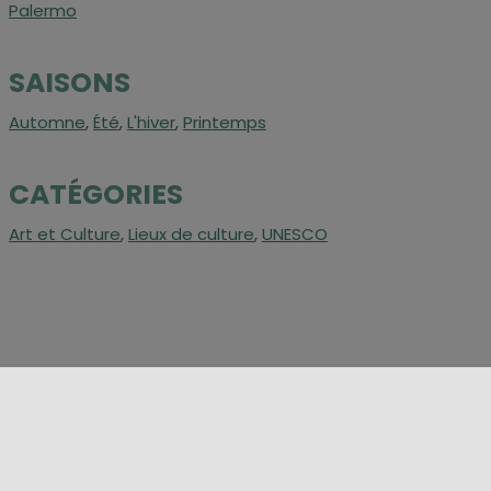
Palermo
SAISONS
Automne
,
Été
,
L'hiver
,
Printemps
CATÉGORIES
Art et Culture
,
Lieux de culture
,
UNESCO