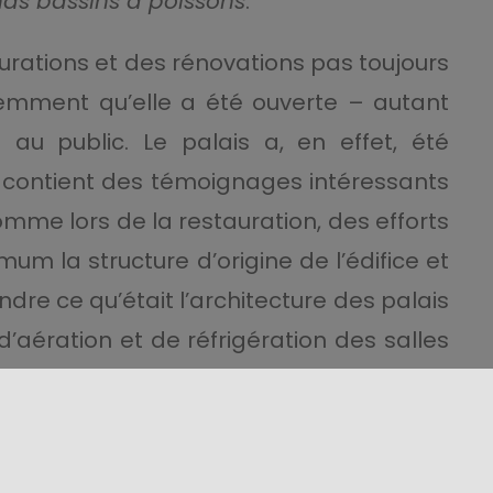
nds bassins à poissons
.
aurations et des rénovations pas toujours
cemment qu’elle a été ouverte – autant
au public. Le palais a, en effet, été
l contient des témoignages intéressants
omme lors de la restauration, des efforts
um la structure d’origine de l’édifice et
endre ce qu’était l’architecture des palais
ération et de réfrigération des salles
omme la salle dite
Salle de la Fontaine
,
rte des autres
châteaux
de ce coin si