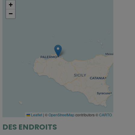
+
−
Leaflet
|
©
OpenStreetMap
contributors ©
CARTO
DES ENDROITS