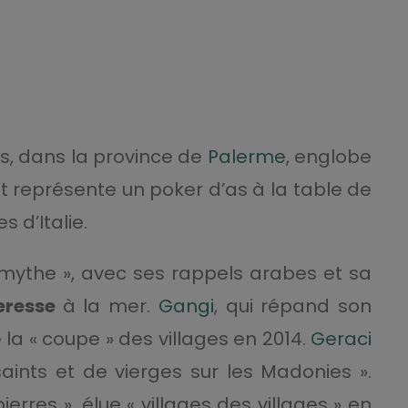
s, dans la province de
Palerme
, englobe
t représente un poker d’as à la table de
 d’Italie.
 mythe », avec ses rappels arabes et sa
teresse
à la mer.
Gangi
, qui répand son
a « coupe » des villages en 2014.
Geraci
aints et de vierges sur les Madonies ».
pierres », élue « villages des villages » en