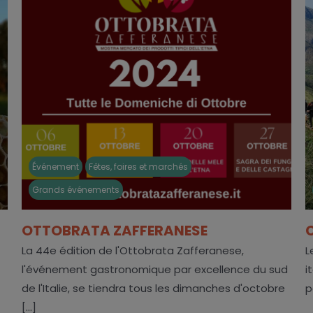
Événement
Fêtes, foires et marchés
Grands événements
OTTOBRATA ZAFFERANESE
La 44e édition de l'Ottobrata Zafferanese,
L
l'événement gastronomique par excellence du sud
i
de l'Italie, se tiendra tous les dimanches d'octobre
p
[...]