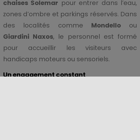
chaises Solemar
pour entrer dans l’eau,
zones d’ombre et parkings réservés. Dans
des localités comme
Mondello
ou
Giardini Naxos
, le personnel est formé
pour accueillir les visiteurs avec
handicaps moteurs ou sensoriels.
Un engagement constant
L’accessibilité progresse grâce à des
actions concrètes et à une nouvelle
culture de l’accueil. La formation du
personnel, les technologies numériques
et la communication inclusive font de la