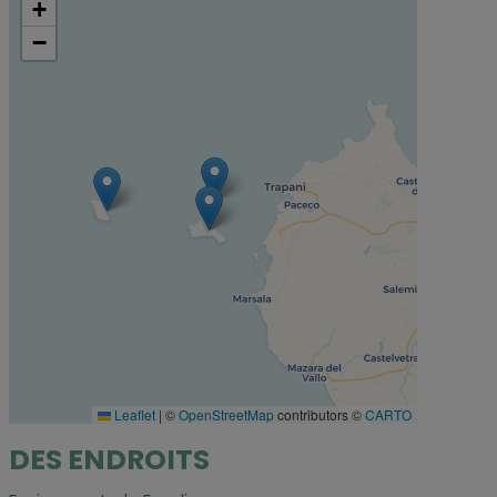
+
−
Leaflet
|
©
OpenStreetMap
contributors ©
CARTO
DES ENDROITS