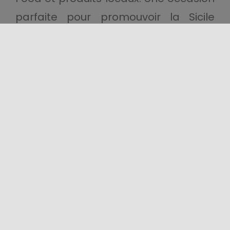
parfaite pour promouvoir la Sicile
comme
Région européenne de la
gastronomie 2025
et renforcer le lien
entre culture gastronomique et
tourisme expérientiel.
Un avenir bâti sur des racines solides
L’événement est organisé par la
Commune de Milo et la Proloco Milo,
en collaboration avec l’Assessorat
régional à l’Agriculture, l’IRVO, Slow
Food Catane, le Consortium Etna Doc