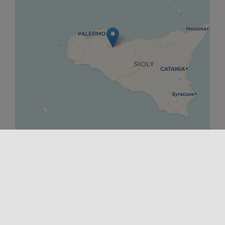
Leaflet
|
©
OpenStreetMap
contributors ©
CARTO
DÉPART
24/10/2025 00:00
FINIR