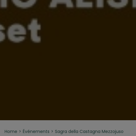
Home
Événements
Sagra della Castagna Mezzojuso