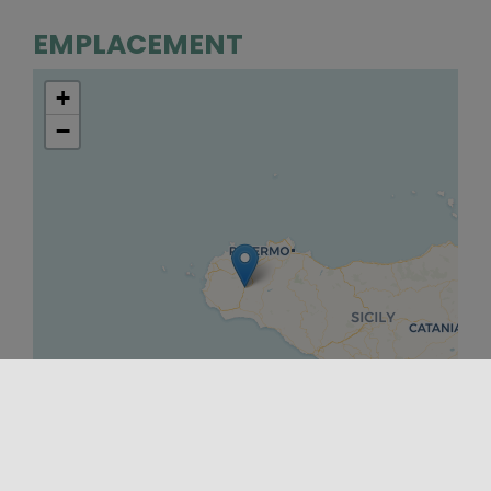
EMPLACEMENT
+
−