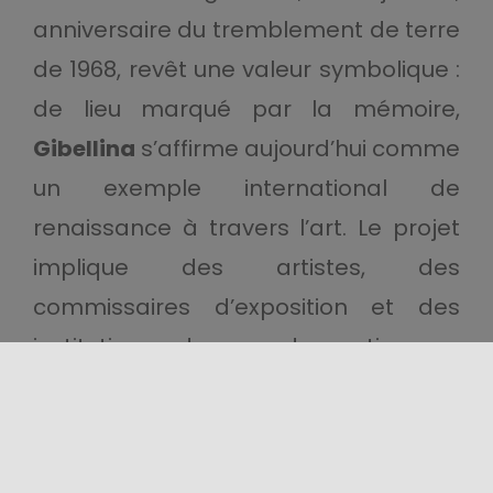
anniversaire du tremblement de terre
de 1968, revêt une valeur symbolique :
de lieu marqué par la mémoire,
Gibellina
s’affirme aujourd’hui comme
un exemple international de
renaissance à travers l’art. Le projet
implique des artistes, des
commissaires d’exposition et des
institutions du monde entier, en
instaurant un dialogue entre le passé
et le présent et en construisant de
nouvelles visions partagées de